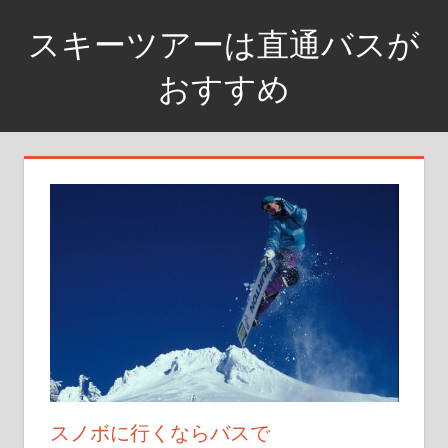
コ
スキーツアーは直通バスが
ン
テ
おすすめ
ン
乗
ツ
り
へ
換
ス
え
キ
な
ッ
し
プ
で
到
着
スノボに行くならバスで