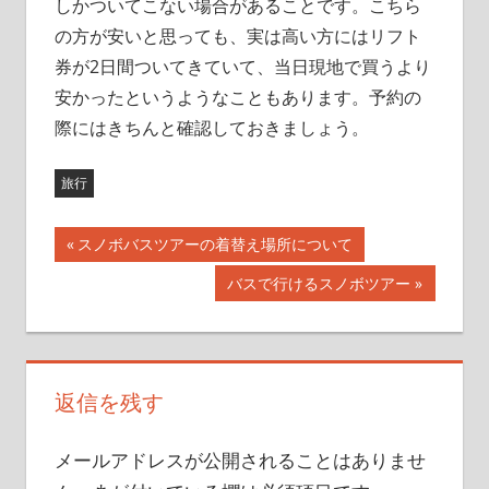
しかついてこない場合があることです。こちら
の方が安いと思っても、実は高い方にはリフト
券が2日間ついてきていて、当日現地で買うより
安かったというようなこともあります。予約の
際にはきちんと確認しておきましょう。
旅行
前
スノボバスツアーの着替え場所について
投
の
次
バスで行けるスノボツアー
記
稿
の
事:
記
ナ
事:
ビ
返信を残す
ゲ
メールアドレスが公開されることはありませ
ー