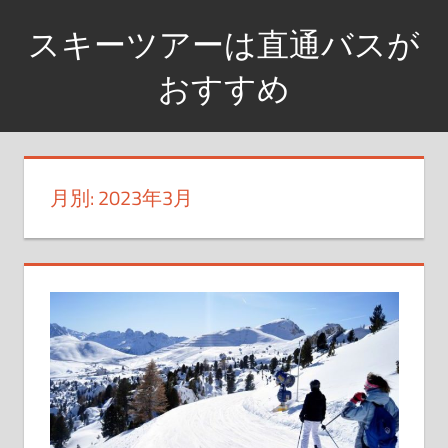
コ
スキーツアーは直通バスが
ン
テ
おすすめ
ン
乗
ツ
り
へ
換
ス
月別: 2023年3月
え
キ
な
ッ
し
プ
で
到
着