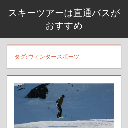
コ
スキーツアーは直通バスが
ン
テ
おすすめ
ン
乗
ツ
り
へ
換
ス
タグ: ウィンタースポーツ
え
キ
な
ッ
し
プ
で
到
着